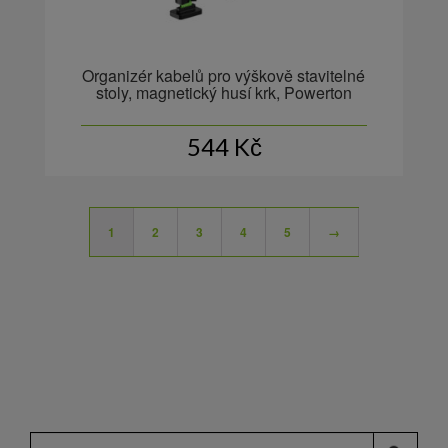
Organizér kabelů pro výškově stavitelné
stoly, magnetický husí krk, Powerton
544
Kč
1
2
3
4
5
→