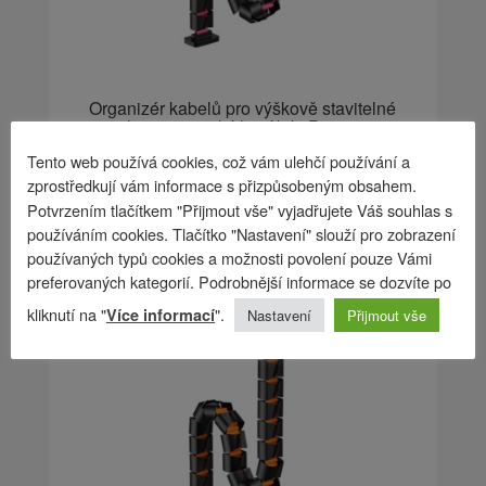
Organizér kabelů pro výškově stavitelné
stoly, magnetický husí krk, Powerton
Tento web používá cookies, což vám ulehčí používání a
544
Kč
zprostředkují vám informace s přizpůsobeným obsahem.
Potvrzením tlačítkem "Přijmout vše" vyjadřujete Váš souhlas s
používáním cookies. Tlačítko "Nastavení" slouží pro zobrazení
používaných typů cookies a možnosti povolení pouze Vámi
preferovaných kategorií. Podrobnější informace se dozvíte po
kliknutí na "
".
Více informací
Nastavení
Přijmout vše