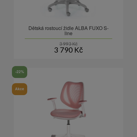
Dětská rostoucí židle ALBA FUXO S-
line
3 993
Kč
3 790
Kč
-22%
Akce