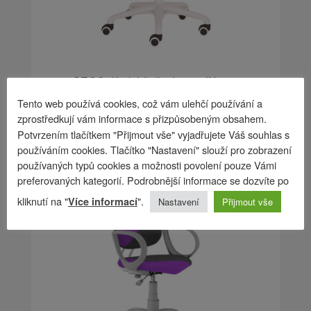
SEGO dětská židle Junior JN 601
Tento web používá cookies, což vám ulehčí používání a
4 622
Kč
zprostředkují vám informace s přizpůsobeným obsahem.
Potvrzením tlačítkem "Přijmout vše" vyjadřujete Váš souhlas s
používáním cookies. Tlačítko "Nastavení" slouží pro zobrazení
používaných typů cookies a možnosti povolení pouze Vámi
-5%
preferovaných kategorií. Podrobnější informace se dozvíte po
kliknutí na "
".
Více informací
Nastavení
Přijmout vše
Akce