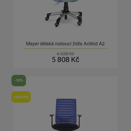
Mayer dětská rostoucí židle Actikid A2
6 328
Kč
5 808
Kč
-19%
výprodej