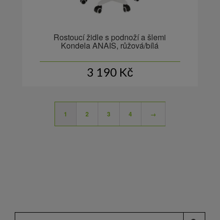
Rostoucí židle s podnoží a šlemi
Kondela ANAIS, růžová/bílá
3 190
Kč
1
2
3
4
→