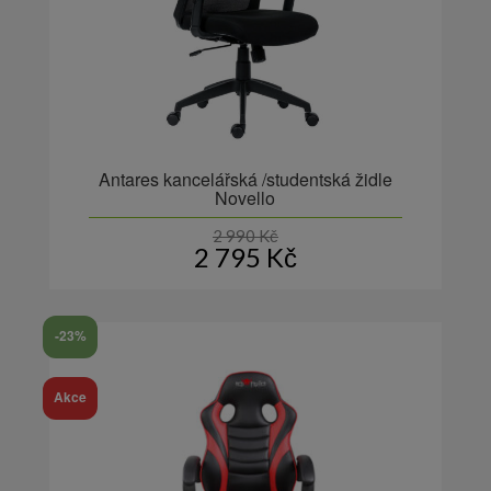
Antares kancelářská /studentská židle
Novello
2 990
Kč
2 795
Kč
-23%
Akce