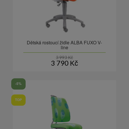
Dětská rostoucí židle ALBA FUXO V-
line
3 993
Kč
3 790
Kč
-5%
TOP