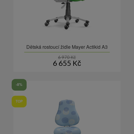
Dětská rostoucí židle Mayer Actikid A3
6 970
Kč
6 655
Kč
-8%
TOP