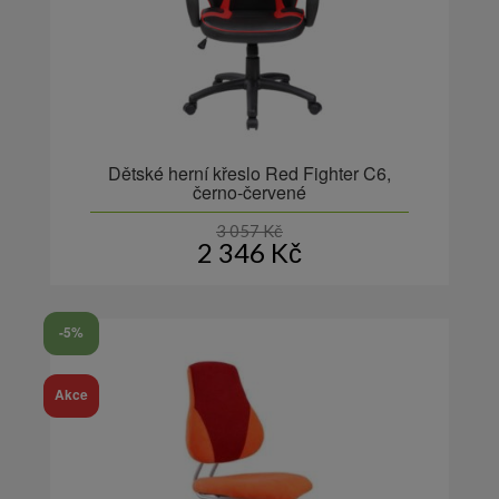
Dětské herní křeslo Red Fighter C6,
černo-červené
3 057
Kč
2 346
Kč
-5%
Akce