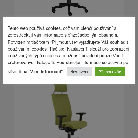
Tento web používá cookies, což vám ulehčí používání a
Alba kancelářská židle DISPOS „24“
zprostředkují vám informace s přizpůsobeným obsahem.
MIDI
Potvrzením tlačítkem "Přijmout vše" vyjadřujete Váš souhlas s
používáním cookies. Tlačítko "Nastavení" slouží pro zobrazení
15 336
Kč
používaných typů cookies a možnosti povolení pouze Vámi
preferovaných kategorií. Podrobnější informace se dozvíte po
kliknutí na "
".
Více informací
Nastavení
Přijmout vše