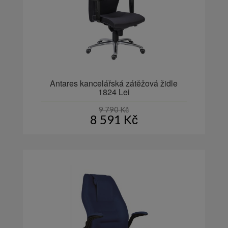
Antares kancelářská zátěžová židle
1824 Lei
9 790
Kč
8 591
Kč