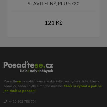
STAVITELNÝ, PLU 5720
121
Kč
Posadte
se.
cz
nabízí kancelářské židle, kuchyňské židle, křesla,
sedačky, sedací pytle a mnoho dalšího.
Stačí si vybrat a pak se
jen zkrátka posadit!
+420 602 756 704