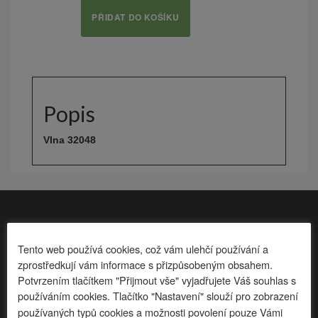
PŘIDAT DO KOŠÍKU
Popis
Vlna 32048
Tento web používá cookies, což vám ulehčí používání a
zprostředkují vám informace s přizpůsobeným obsahem.
Potvrzením tlačítkem "Přijmout vše" vyjadřujete Váš souhlas s
Posadte
se.
cz
nabízí kancelářské židle, kuchyňské židle, křesla,
používáním cookies. Tlačítko "Nastavení" slouží pro zobrazení
sedačky, sedací pytle a mnoho dalšího.
Stačí si vybrat a pak se
používaných typů cookies a možnosti povolení pouze Vámi