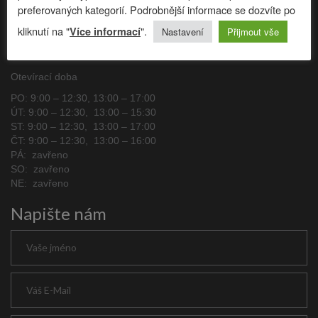
jen zkrátka posadit!
preferovaných kategorií. Podrobnější informace se dozvíte po
kliknutí na "
".
Více informací
Nastavení
Přijmout vše
+420 602 756 704
Kounicova 514/64, Brno - Královo Pole 602 00
Otevírací doba
PO: 9:00 – 12:30, 13:00 – 17:00
ÚT: 9:00 – 12:30, 13:00 – 15:30
ST: 9:00 – 12:30, 13:00 – 17:00
ČT: 9:00 – 12:30, 13:00 – 16:00
PÁ: zavřeno
SO: zavřeno
NE: zavřeno
Napište nám