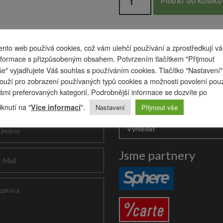
PŘIDAT DO KOŠÍKU
ento web používá cookies, což vám ulehčí používání a zprostředkují v
nformace s přizpůsobeným obsahem. Potvrzením tlačítkem "Přijmout
še" vyjadřujete Váš souhlas s používáním cookies. Tlačítko "Nastavení"
louží pro zobrazení používaných typů cookies a možnosti povolení pou
ámi preferovaných kategorií. Podrobnější informace se dozvíte po
šte nám
Vyhledávání
liknutí na "
".
Více informací
Nastavení
Přijmout vše
Jsme partnery