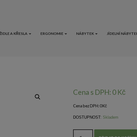
ŽIDLE A KŘESLA
ERGONOMIE
NÁBYTEK
JÍDELNÍ NÁBYTE
Cena s DPH:
0
Kč
Cena bez DPH:
0
Kč
DOSTUPNOST:
Skladem
Množství