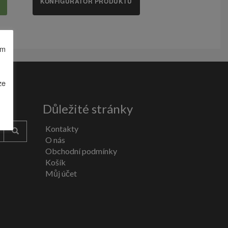
KONFIGURÁTOR PRODUKTU
ám
ze
Důležité stránky
Kontakty
O nás
Obchodní podmínky
Košík
Můj účet