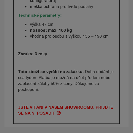
konfigurátoru)
měkká ochrana pro tvrdé podlahy
Technické parametry:
výška 47 cm
nosnost max. 100 kg
vhodná pro osobu s výškou 155 – 190 cm
Záruka: 3 roky
Toto zboží se vyrábí na zakázku.
Doba dodání je
cca týden. Platba je možná na účet předem nebo
zaplacení zálohy 50% z ceny. Děkujeme za
pochopení.
JSTE VÍTÁNI V NAŠEM SHOWROOMU. PŘIJĎTE
SE NA NI POSADIT 🙂