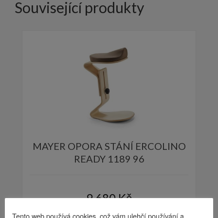
Související produkty
MAYER OPORA STÁNÍ ERCOLINO
READY 1189 96
9 680
Kč
Tento web používá cookies, což vám ulehčí používání a