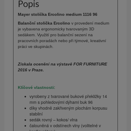
Popis
Mayer stolička Ercolino medium 1116 96
Balanční stolička Ercolino
v provedení medium
je vybavena ergonomicky tvarovaným 3D
sedákem. Využití pro balanční sezení na
pracovních poradách nebo při týmové, kreativní
práci ve skupinách.
Získala ocenění na výstavě FOR FURNITURE
2016 v Praze.
Klíčové vlastnosti:
vyrobeny z tvarované bukové překližky 14
mm s pohledovými dýhami buk 96
díky vhodně zakřiveným plochám korpusu
stabilní
sedák rovný – kokos/ vlna
čalouněná v odstínech vlny (volitelné v