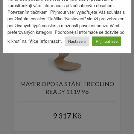
zprostředkují vám informace s přizpůsobeným obsahem.
Potvrzením tlačítkem "Přijmout vše" vyjadřujete Váš souhlas s
používáním cookies. Tlačítko "Nastavení" slouží pro zobrazení
používaných typů cookies a možnosti povolení pouze Vámi
preferovaných kategorií. Podrobnější informace se dozvíte po
kliknutí na "
".
Více informací
Nastavení
Přijmout vše
MAYER OPORA STÁNÍ ERCOLINO
READY 1119 96
9 317
Kč