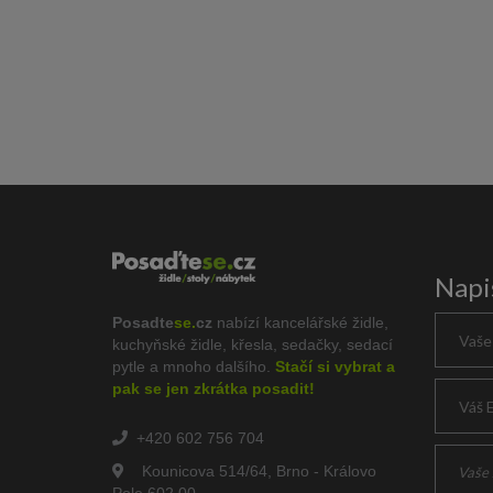
Napi
Posadte
se.
cz
nabízí kancelářské židle,
kuchyňské židle, křesla, sedačky, sedací
pytle a mnoho dalšího.
Stačí si vybrat a
pak se jen zkrátka posadit!
+420 602 756 704
Kounicova 514/64, Brno - Královo