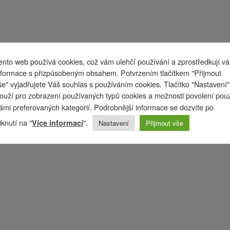
ento web používá cookies, což vám ulehčí používání a zprostředkují v
nformace s přizpůsobeným obsahem. Potvrzením tlačítkem "Přijmout
še" vyjadřujete Váš souhlas s používáním cookies. Tlačítko "Nastavení"
louží pro zobrazení používaných typů cookies a možnosti povolení pou
ámi preferovaných kategorií. Podrobnější informace se dozvíte po
liknutí na "
".
Více informací
Nastavení
Přijmout vše