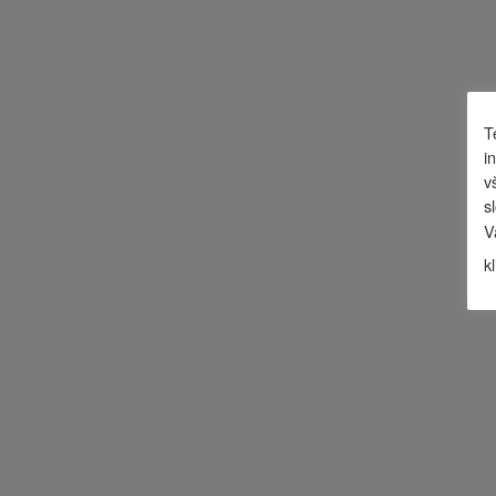
T
i
v
s
V
k